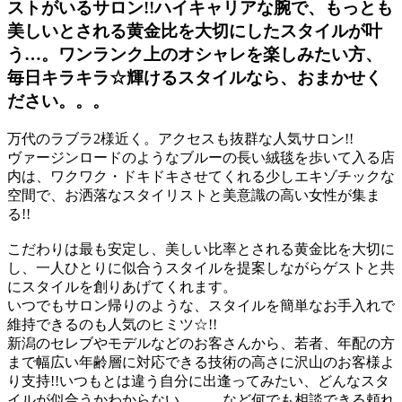
ストがいるサロン!!ハイキャリアな腕で、もっとも
美しいとされる黄金比を大切にしたスタイルが叶
う…。ワンランク上のオシャレを楽しみたい方、
毎日キラキラ☆輝けるスタイルなら、おまかせく
ださい。。。
万代のラブラ2様近く。アクセスも抜群な人気サロン!!
ヴァージンロードのようなブルーの長い絨毯を歩いて入る店
内は、ワクワク・ドキドキさせてくれる少しエキゾチックな
空間で、お洒落なスタイリストと美意識の高い女性が集ま
る!!
こだわりは最も安定し、美しい比率とされる黄金比を大切に
し、一人ひとりに似合うスタイルを提案しながらゲストと共
にスタイルを創りあげてくれます。
いつでもサロン帰りのような、スタイルを簡単なお手入れで
維持できるのも人気のヒミツ☆!!
新潟のセレブやモデルなどのお客さんから、若者、年配の方
まで幅広い年齢層に対応できる技術の高さに沢山のお客様よ
り支持!!いつもとは違う自分に出逢ってみたい、どんなスタ
イルが似合うかわからない。。。など何でも相談できる頼れ