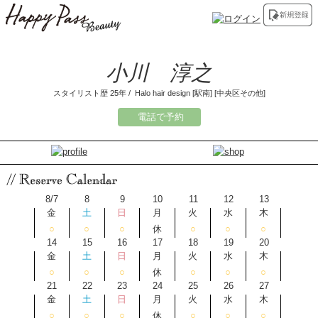
小川 淳之
スタイリスト歴 25年 / Halo hair design [駅南] [中央区その他]
電話で予約
8/7
8
9
10
11
12
13
金
土
日
月
火
水
木
○
○
○
休
○
○
○
14
15
16
17
18
19
20
金
土
日
月
火
水
木
○
○
○
休
○
○
○
21
22
23
24
25
26
27
金
土
日
月
火
水
木
○
○
○
休
○
○
○