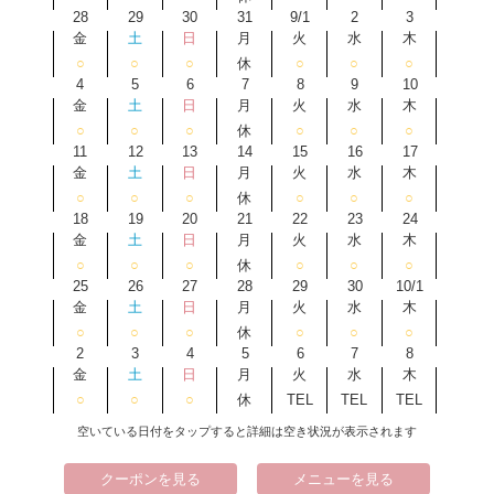
28
29
30
31
9/1
2
3
金
土
日
月
火
水
木
○
○
○
休
○
○
○
4
5
6
7
8
9
10
金
土
日
月
火
水
木
○
○
○
休
○
○
○
11
12
13
14
15
16
17
金
土
日
月
火
水
木
○
○
○
休
○
○
○
18
19
20
21
22
23
24
金
土
日
月
火
水
木
○
○
○
休
○
○
○
25
26
27
28
29
30
10/1
金
土
日
月
火
水
木
○
○
○
休
○
○
○
2
3
4
5
6
7
8
金
土
日
月
火
水
木
○
○
○
休
TEL
TEL
TEL
空いている日付をタップすると詳細は空き状況が表示されます
クーポンを見る
メニューを見る