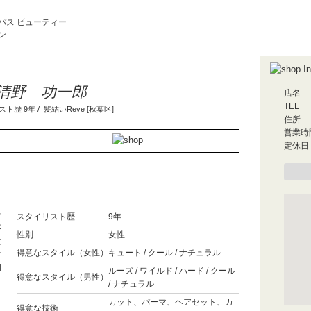
パス ビューティー
ン
清野 功一郎
店名
TEL
ト歴 9年 / 髪結いReve [秋葉区]
住所
営業時
定休日
☆
スタイリスト歴
9年
客
性別
女性
と
得意なスタイル（女性）
キュート / クール / ナチュラル
け
相
ルーズ / ワイルド / ハード / クール
得意なスタイル（男性）
/ ナチュラル
カット、パーマ、ヘアセット、カ
得意な技術