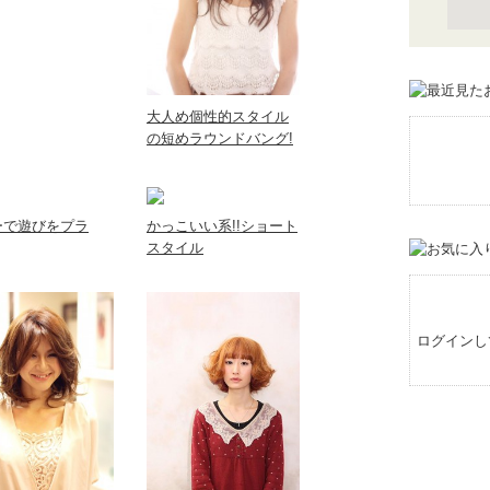
大人め個性的スタイル
の短めラウンドバング!
ーで遊びをプラ
かっこいい系!!ショート
スタイル
ログインし