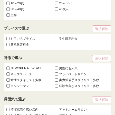
10～20代
20～30代
30～40代
40代～
主婦
プライスで選ぶ
選択解除
お手ごろプライス
学生限定料金
新規限定料金
特徴で選ぶ
選択解除
NEWOPEN NEWFACE
男性にも人気
キッズスペース
プライベートサロン
女性スタイリスト多数
実力派若手スタイリスト多数
マンツーマン
経験豊富なスタイリスト多数
雰囲気で選ぶ
選択解除
清潔感漂う広い店内
アットホームサロン