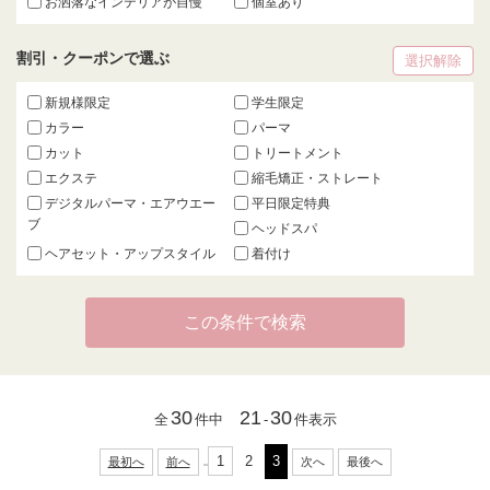
お洒落なインテリアが自慢
個室あり
割引・クーポンで選ぶ
選択解除
新規様限定
学生限定
カラー
パーマ
カット
トリートメント
エクステ
縮毛矯正・ストレート
デジタルパーマ・エアウエー
平日限定特典
ブ
ヘッドスパ
ヘアセット・アップスタイル
着付け
30
21
30
全
件中
-
件表示
1
2
3
最初へ
前へ
次へ
最後へ