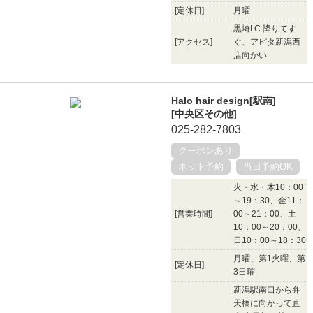
[定休日]
月曜
黒埼I.C.降りてす
[アクセス]
ぐ、アピタ新潟西
店向かい
Halo hair design[駅南]
[中央区その他]
025-282-7803
クーポンあり
ネット予約
当日予約OK
火・水・木10：00
～19：30、金11：
[営業時間]
00～21：00、土
10：00～20：00、
日10：00～18：30
月曜、第1火曜、第
[定休日]
3日曜
新潟駅南口から弁
天橋に向かって直