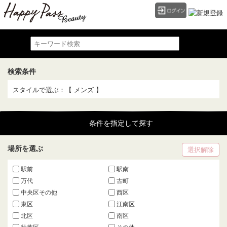
検索条件
スタイルで選ぶ：【 メンズ 】
条件を指定して探す
場所を選ぶ
選択解除
駅前
駅南
万代
古町
中央区その他
西区
東区
江南区
北区
南区