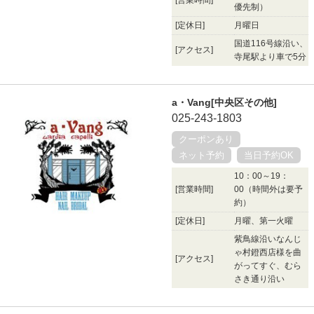
優先制）
[定休日]
月曜日
国道116号線沿い、
[アクセス]
寺尾駅より車で5分
a・Vang[中央区その他]
025-243-1803
クーポンあり
ネット予約
当日予約OK
10：00～19：
[営業時間]
00（時間外は要予
約）
[定休日]
月曜、第一火曜
紫鳥線沿いなんじ
ゃ村鐙西店様を曲
[アクセス]
がってすぐ、むら
さき通り沿い