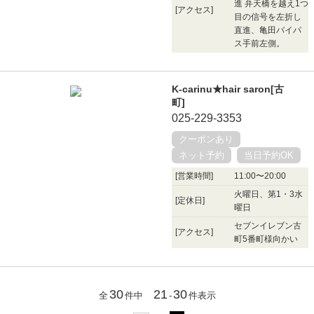
進 弁天橋を越え1つ
[アクセス]
目の信号を左折し
直進、亀田バイパ
ス手前左側。
K-carinu★hair saron[古
町]
025-229-3353
クーポンあり
ネット予約
当日予約OK
[営業時間]
11:00〜20:00
火曜日、第1・3水
[定休日]
曜日
セブンイレブン古
[アクセス]
町5番町様向かい
30
21
30
全
件中
-
件表示