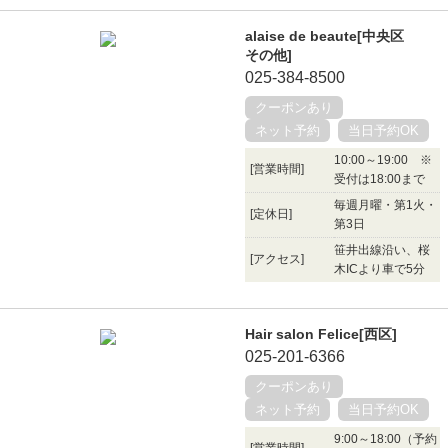
alaise de beaute[中央区
その他]
025-384-8500
クーポンあり
ネット予約
当日予約OK
10:00～19:00 ※
[営業時間]
受付は18:00まで
毎週月曜・第1火・
[定休日]
第3日
笹井出線沿い、桜
[アクセス]
木ICより車で5分
Hair salon Felice[西区]
025-201-6366
クーポンあり
ネット予約
当日予約OK
9:00～18:00（予約
[営業時間]