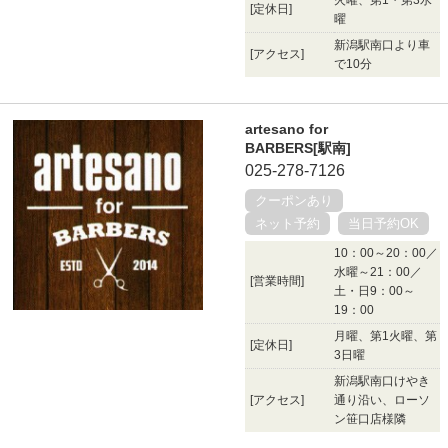
[定休日]
曜
新潟駅南口より車
[アクセス]
で10分
artesano for
BARBERS[駅南]
025-278-7126
クーポンあり
ネット予約
当日予約OK
10：00～20：00／
水曜～21：00／
[営業時間]
土・日9：00～
19：00
月曜、第1火曜、第
[定休日]
3日曜
新潟駅南口けやき
[アクセス]
通り沿い、ローソ
ン笹口店様隣