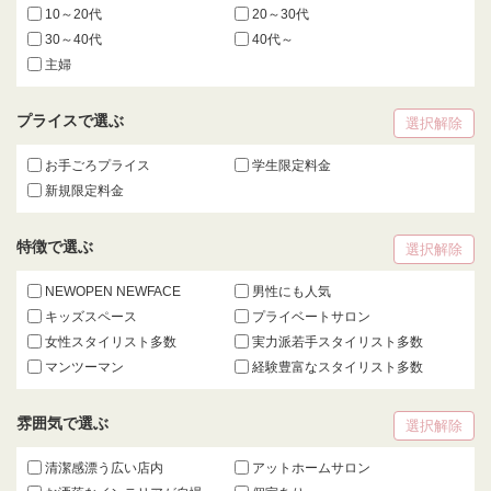
10～20代
20～30代
30～40代
40代～
主婦
プライスで選ぶ
選択解除
お手ごろプライス
学生限定料金
新規限定料金
特徴で選ぶ
選択解除
NEWOPEN NEWFACE
男性にも人気
キッズスペース
プライベートサロン
女性スタイリスト多数
実力派若手スタイリスト多数
マンツーマン
経験豊富なスタイリスト多数
雰囲気で選ぶ
選択解除
清潔感漂う広い店内
アットホームサロン