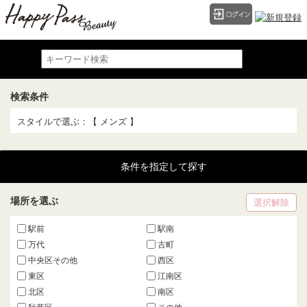
検索条件
スタイルで選ぶ：【 メンズ 】
条件を指定して探す
場所を選ぶ
選択解除
駅前
駅南
万代
古町
中央区その他
西区
東区
江南区
北区
南区