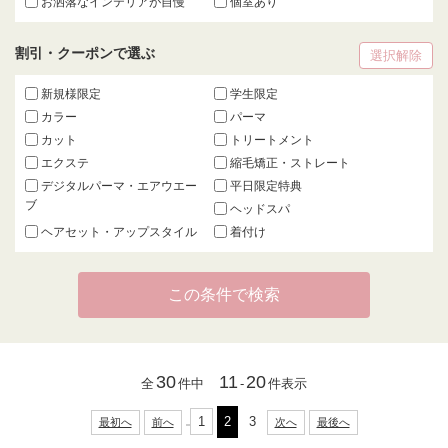
お洒落なインテリアが自慢
個室あり
割引・クーポンで選ぶ
選択解除
新規様限定
学生限定
カラー
パーマ
カット
トリートメント
エクステ
縮毛矯正・ストレート
デジタルパーマ・エアウエー
平日限定特典
ブ
ヘッドスパ
ヘアセット・アップスタイル
着付け
30
11
20
全
件中
-
件表示
1
2
3
最初へ
前へ
次へ
最後へ