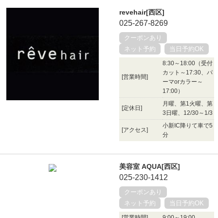
revehair[西区]
025-267-8269
クーポンあり
ネット予約
当日予約OK
8:30～18:00（受付
カット～17:30、パ
[営業時間]
ーマorカラー～
17:00）
月曜、第1火曜、第
[定休日]
3日曜、12/30～1/3
小新IC降りて車で5
[アクセス]
分
美容室 AQUA[西区]
025-230-1412
クーポンあり
ネット予約
当日予約OK
[営業時間]
9:00～19:00