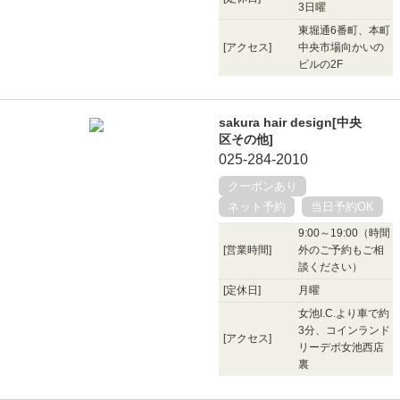
3日曜
東堀通6番町、本町
[アクセス]
中央市場向かいの
ビルの2F
sakura hair design[中央
区その他]
025-284-2010
クーポンあり
ネット予約
当日予約OK
9:00～19:00（時間
[営業時間]
外のご予約もご相
談ください）
[定休日]
月曜
女池I.C.より車で約
3分、コインランド
[アクセス]
リーデポ女池西店
裏