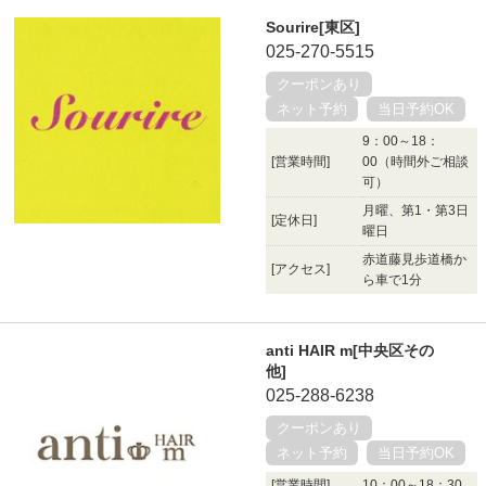
Sourire[東区]
025-270-5515
クーポンあり
ネット予約
当日予約OK
9：00～18：
[営業時間]
00（時間外ご相談
可）
月曜、第1・第3日
[定休日]
曜日
赤道藤見歩道橋か
[アクセス]
ら車で1分
anti HAIR m[中央区その
他]
025-288-6238
クーポンあり
ネット予約
当日予約OK
[営業時間]
10：00～18：30