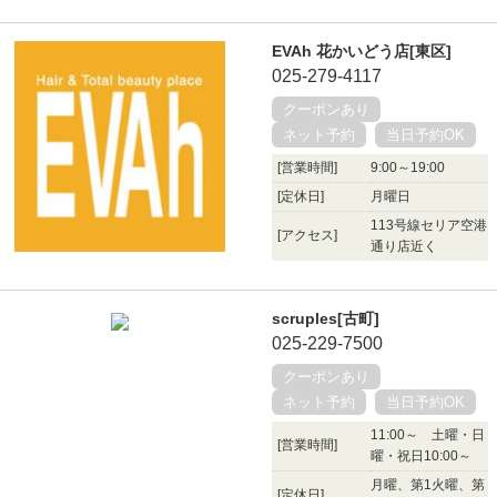
EVAh 花かいどう店[東区]
025-279-4117
クーポンあり
ネット予約
当日予約OK
[営業時間]
9:00～19:00
[定休日]
月曜日
113号線セリア空港
[アクセス]
通り店近く
scruples[古町]
025-229-7500
クーポンあり
ネット予約
当日予約OK
11:00～ 土曜・日
[営業時間]
曜・祝日10:00～
月曜、第1火曜、第
[定休日]