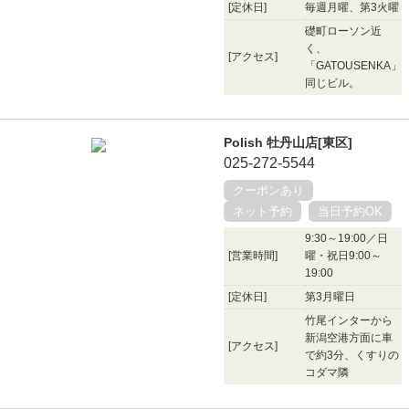
[定休日]
毎週月曜、第3火曜
礎町ローソン近
く、
[アクセス]
「GATOUSENKA」
同じビル。
Polish 牡丹山店[東区]
025-272-5544
クーポンあり
ネット予約
当日予約OK
9:30～19:00／日
[営業時間]
曜・祝日9:00～
19:00
[定休日]
第3月曜日
竹尾インターから
新潟空港方面に車
[アクセス]
で約3分、くすりの
コダマ隣