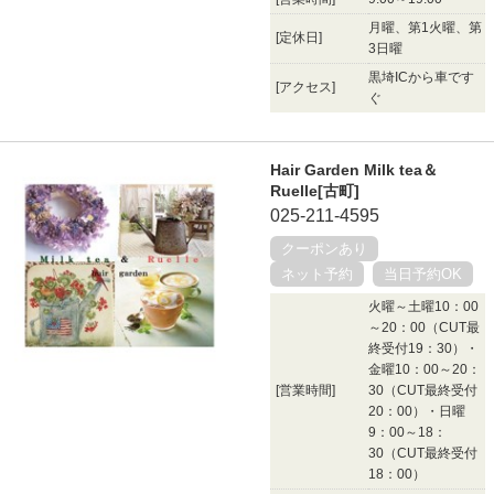
月曜、第1火曜、第
[定休日]
3日曜
黒埼ICから車です
[アクセス]
ぐ
Hair Garden Milk tea＆
Ruelle[古町]
025-211-4595
クーポンあり
ネット予約
当日予約OK
火曜～土曜10：00
～20：00（CUT最
終受付19：30）・
金曜10：00～20：
[営業時間]
30（CUT最終受付
20：00）・日曜
9：00～18：
30（CUT最終受付
18：00）