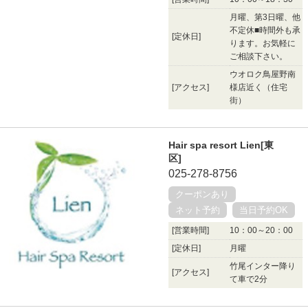
月曜、第3日曜、他
不定休■時間外も承
[定休日]
ります。お気軽に
ご相談下さい。
ウオロク鳥屋野南
[アクセス]
様店近く（住宅
街）
Hair spa resort Lien[東
区]
025-278-8756
クーポンあり
ネット予約
当日予約OK
[営業時間]
10：00～20：00
[定休日]
月曜
竹尾インター降り
[アクセス]
て車で2分