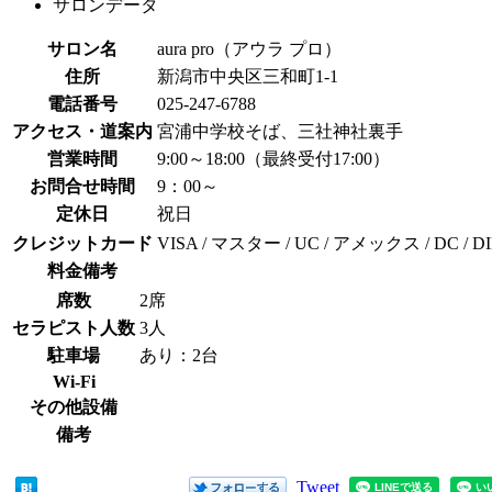
サロンデータ
サロン名
aura pro（アウラ プロ）
住所
新潟市中央区三和町1-1
電話番号
025-247-6788
アクセス・道案内
宮浦中学校そば、三社神社裏手
営業時間
9:00～18:00（最終受付17:00）
お問合せ時間
9：00～
定休日
祝日
クレジットカード
VISA / マスター / UC / アメックス / DC / DINE
料金備考
席数
2席
セラピスト人数
3人
駐車場
あり：2台
Wi-Fi
その他設備
備考
Tweet