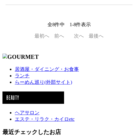
全
8
件中
1
-
8
件表示
最初へ
前へ
次へ
最後へ
居酒屋・ダイニング・お食事
ランチ
らーめん巡り(外部サイト)
ヘアサロン
エステ・リラク・カイロetc
最近チェックしたお店