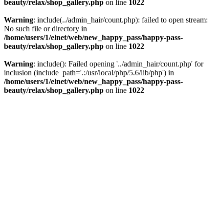
beauty/relax/shop_gallery.php
on line
1022
Warning
: include(../admin_hair/count.php): failed to open stream:
No such file or directory in
/home/users/1/elnet/web/new_happy_pass/happy-pass-
beauty/relax/shop_gallery.php
on line
1022
Warning
: include(): Failed opening '../admin_hair/count.php' for
inclusion (include_path='.:/usr/local/php/5.6/lib/php') in
/home/users/1/elnet/web/new_happy_pass/happy-pass-
beauty/relax/shop_gallery.php
on line
1022